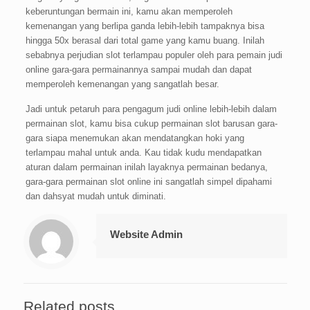
keberuntungan bermain ini, kamu akan memperoleh
kemenangan yang berlipa ganda lebih-lebih tampaknya bisa
hingga 50x berasal dari total game yang kamu buang. Inilah
sebabnya perjudian slot terlampau populer oleh para pemain judi
online gara-gara permainannya sampai mudah dan dapat
memperoleh kemenangan yang sangatlah besar.
Jadi untuk petaruh para pengagum judi online lebih-lebih dalam
permainan slot, kamu bisa cukup permainan slot barusan gara-
gara siapa menemukan akan mendatangkan hoki yang
terlampau mahal untuk anda. Kau tidak kudu mendapatkan
aturan dalam permainan inilah layaknya permainan bedanya,
gara-gara permainan slot online ini sangatlah simpel dipahami
dan dahsyat mudah untuk diminati.
Website Admin
Related posts