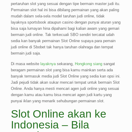
pertaruhan slot yang sesuai dengan tipe bermain master judi itu.
Permainan slot hal ini bisa dibilang permainan yang akan paling
mudah dalam sela-sela model taruhan judi online, tidak
layaknya sportsbook ataupun casino dengan punyai aturan yang
bisa saja lumayan hina dipahami bagi kalian awam yang gemari
bermain judi online. Tak terkecuali SBO sendiri tercatat udah
sedia kan banyak permainan Slot Online supaya para pemain
judi online di Sbobet tak hanya taruhan olahraga dan tempat
bermain judi saja.
Di masa website
layaknya
sekarang,
Hongkong siang
sangat
beragam permainan slot yang bisa kamu mainkan serta ada
banyak termasuk media judi Slot Online yang sedia kan opsi ini.
Jadi pejudi tidak akan sukar mencari tempat untuk bermain Slot
Online. Anda hanya mesti mencari agen judi online yang sesuai
dengan kamu atau kamu bisa mencari agen judi kartu yang
punyai iklan yang menarik sehubungan permainan slot.
Slot Online akan ke
Indonesia – Bila