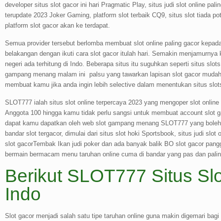
developer situs slot gacor ini hari Pragmatic Play, situs judi slot online p
terupdate 2023 Joker Gaming, platform slot terbaik CQ9, situs slot tiada 
platform slot gacor akan ke terdapat.
Semua provider tersebut berlomba membuat slot online paling gacor kepad
belakangan dengan ikuti cara slot gacor itulah hari. Semakin menjamurnya k
negeri ada terhitung di Indo. Beberapa situs itu suguhkan seperti situs slo
gampang menang malam ini palsu yang tawarkan lapisan slot gacor mudah d
membuat kamu jika anda ingin lebih selective dalam menentukan situs slots 
SLOT777 ialah situs slot online terpercaya 2023 yang mengoper slot onlin
Anggota 100 hingga kamu tidak perlu sangsi untuk membuat account slot g
dapat kamu dapatkan oleh web slot gampang menang SLOT777 yang boleh dij
bandar slot tergacor, dimulai dari situs slot hoki Sportsbook, situs judi slo
slot gacorTembak Ikan judi poker dan ada banyak balik BO slot gacor panggi
bermain bermacam menu taruhan online cuma di bandar yang pas dan paling
Berikut SLOT777 Situs Slo
Indo
Slot gacor menjadi salah satu tipe taruhan online guna makin digemari bagi