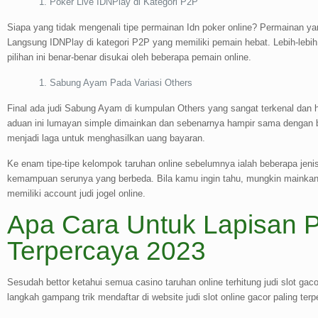
Poker Live IDNPlay di Kategori P2P
Siapa yang tidak mengenali tipe permainan Idn poker online? Permainan y
Langsung IDNPlay di kategori P2P yang memiliki pemain hebat. Lebih-lebih
pilihan ini benar-benar disukai oleh beberapa pemain online.
Sabung Ayam Pada Variasi Others
Final ada judi Sabung Ayam di kumpulan Others yang sangat terkenal dan h
aduan ini lumayan simple dimainkan dan sebenarnya hampir sama dengan 
menjadi laga untuk menghasilkan uang bayaran.
Ke enam tipe-tipe kelompok taruhan online sebelumnya ialah beberapa jenis 
kemampuan serunya yang berbeda. Bila kamu ingin tahu, mungkin mainkan
memiliki account judi jogel online.
Apa Cara Untuk Lapisan P
Terpercaya 2023
Sesudah bettor ketahui semua casino taruhan online terhitung judi slot gac
langkah gampang trik mendaftar di website judi slot online gacor paling te