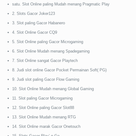
satu. Slot Online paling Mudah menang Pragmatic Play
2. Slots Gacor Joker123
3. Slot paling Gacor Habanero
4. Slot Online Gacor CQ9
5. Slot Online paling Gacor Microgaming
6. Slot Online Mudah menang Spadegaming
7. Slot Online sangat Gacor Playtech
8. Judi slot online Gacor Pocket Permainan Soft( PG)
9. Judi slot paling Gacor Flow Gaming
10. Slot Online Mudah menang Global Gaming
11. Slot paling Gacor Microgaming
12. Slot Online paling Gacor Slot88
13. Slot Online Mudah menang RTG
14. Slot Online marak Gacor Onetouch
15. Slots Gacor Play’ n Go