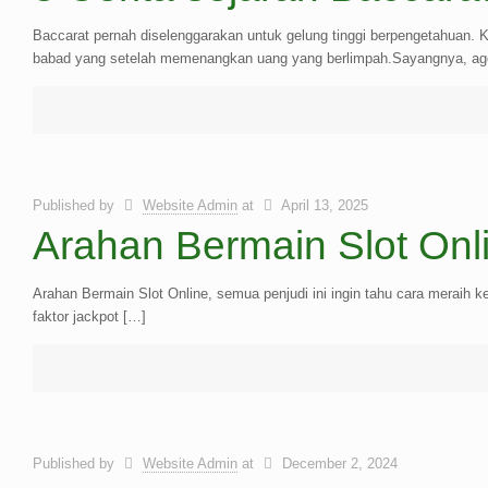
Baccarat pernah diselenggarakan untuk gelung tinggi berpengetahuan
babad yang setelah memenangkan uang yang berlimpah.Sayangnya, age
Published by
Website Admin
at
April 13, 2025
Arahan Bermain Slot On
Arahan Bermain Slot Online, semua penjudi ini ingin tahu cara meraih ke
faktor jackpot
[…]
Published by
Website Admin
at
December 2, 2024