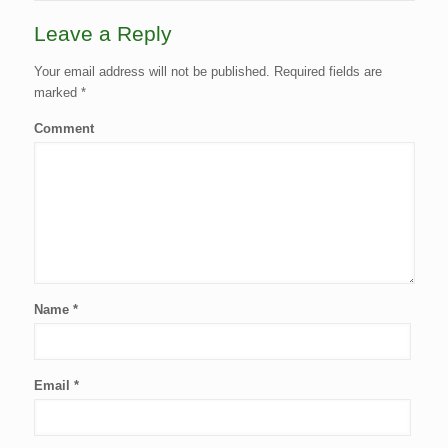
Leave a Reply
Your email address will not be published.
Required fields are
marked
*
Comment
Name
*
Email
*